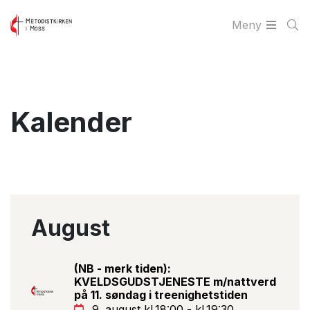
Meny
Kalender
August
(NB - merk tiden):
KVELDSGUDSTJENESTE m/nattverd
på 11. søndag i treenighetstiden
9. august kl.18:00 - kl.19:30