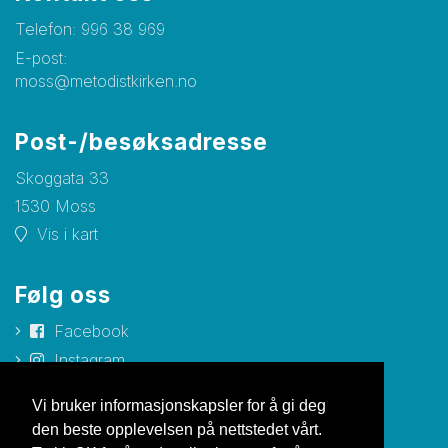
Telefon:
996 38 969
E-post:
moss@metodistkirken.no
Post-/besøksadresse
Skoggata 33
1530 Moss
Vis i kart
Følg oss
Facebook
Instagram
YouTube
Vi bruker informasjonskapsler for å gi deg
den beste opplevelsen på nettstedet vårt.