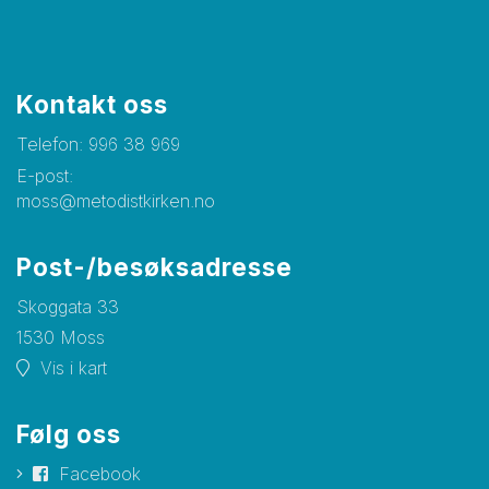
Kontakt oss
Telefon:
996 38 969
E-post:
moss@metodistkirken.no
Post-/besøksadresse
Skoggata 33
1530 Moss
Vis i kart
Følg oss
Facebook