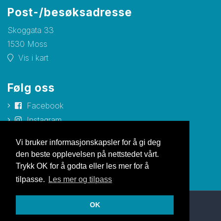
Post-/besøksadresse
Skoggata 33
1530 Moss
Vis i kart
Følg oss
Facebook
Instagram
YouTube
Vi bruker informasjonskapsler for å gi deg
den beste opplevelsen på nettstedet vårt.
Trykk OK for å godta eller les mer for å
tilpasse.
Les mer og tilpass
OK
© Copyright 2026 Nettsiden |
Personvernerklæring
Utviklet av Netlab
|
Publiseres i eRedaktør