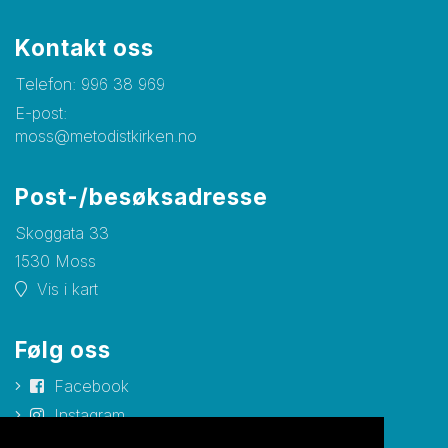
Kontakt oss
Telefon:
996 38 969
E-post:
moss@metodistkirken.no
Post-/besøksadresse
Skoggata 33
1530 Moss
Vis i kart
Følg oss
Facebook
Instagram
YouTube